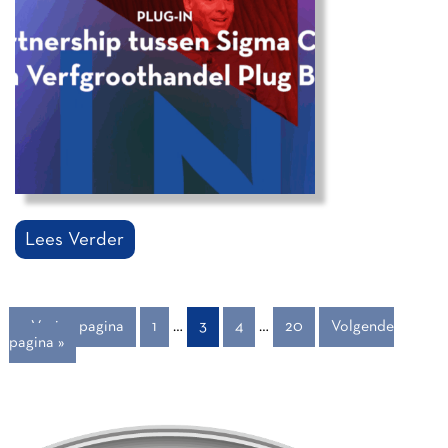
Lees Verder
« Vorige pagina
1
…
3
4
…
20
Volgende
pagina »